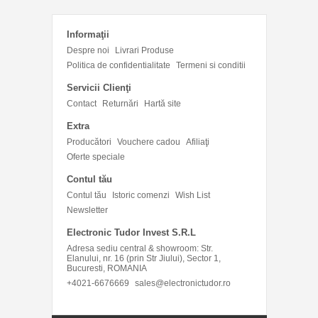
Informaţii
Despre noi
Livrari Produse
Politica de confidentialitate
Termeni si conditii
Servicii Clienţi
Contact
Returnări
Hartă site
Extra
Producători
Vouchere cadou
Afiliaţi
Oferte speciale
Contul tău
Contul tău
Istoric comenzi
Wish List
Newsletter
Electronic Tudor Invest S.R.L
Adresa sediu central & showroom: Str.
Elanului, nr. 16 (prin Str Jiului), Sector 1,
Bucuresti, ROMANIA
+4021-6676669
sales@electronictudor.ro