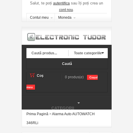
Salut, te poți
sau îți poți crea un
autentifica
.
cont nou
Contul meu
Moneda
Toate categoriile
Caută
Coş
0 produs(e)
Coşul
meu
CATEGORII
Prima Pagină
>
Alarma Auto AUTOWATCH
346RLi