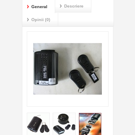
Descriere
General
Opinii (0)