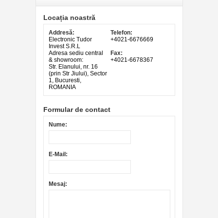
Locația noastră
Addresă:
Telefon:
Electronic Tudor
+4021-6676669
Invest S.R.L
Adresa sediu central
Fax:
& showroom:
+4021-6678367
Str. Elanului, nr. 16
(prin Str Jiului), Sector
1, Bucuresti,
ROMANIA
Formular de contact
Nume:
E-Mail:
Mesaj: