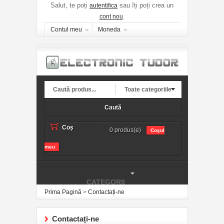
Salut, te poți
sau îți poți crea un
autentifica
.
cont nou
Contul meu
Moneda
Toate categoriile
Caută
Coş
0 produs(e)
Coşul
meu
CATEGORII
Prima Pagină
>
Contactați-ne
Contactați-ne