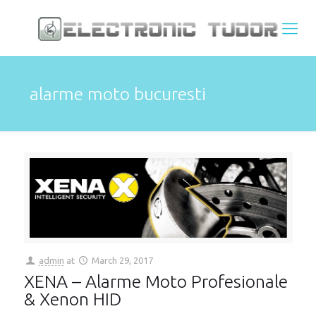
alarme moto bucuresti
admin
at
March 29, 2017
XENA – Alarme Moto Profesionale
& Xenon HID