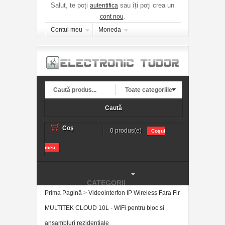
Salut, te poți
sau îți poți crea un
autentifica
.
cont nou
Contul meu
Moneda
Toate categoriile
Caută
Coş
0 produs(e)
Coşul
meu
CATEGORII
Prima Pagină
>
Videointerfon IP Wireless Fara Fir
MULTITEK CLOUD 10L - WiFi pentru bloc si
ansambluri rezidentiale