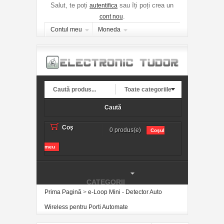
Salut, te poți
sau îți poți crea un
autentifica
.
cont nou
Contul meu
Moneda
Toate categoriile
Caută
Coş
0 produs(e)
Coşul
meu
CATEGORII
Prima Pagină
>
e-Loop Mini - Detector Auto
Wireless pentru Porti Automate