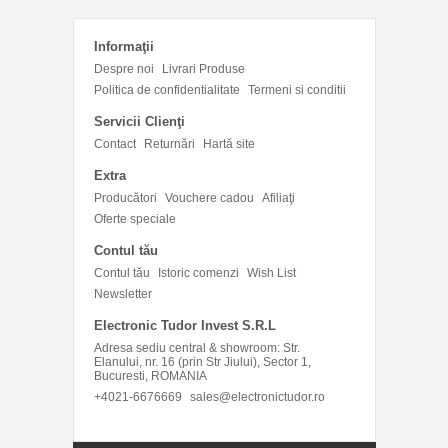
Informaţii
Despre noi
Livrari Produse
Politica de confidentialitate
Termeni si conditii
Servicii Clienţi
Contact
Returnări
Hartă site
Extra
Producători
Vouchere cadou
Afiliaţi
Oferte speciale
Contul tău
Contul tău
Istoric comenzi
Wish List
Newsletter
Electronic Tudor Invest S.R.L
Adresa sediu central & showroom: Str.
Elanului, nr. 16 (prin Str Jiului), Sector 1,
Bucuresti, ROMANIA
+4021-6676669
sales@electronictudor.ro