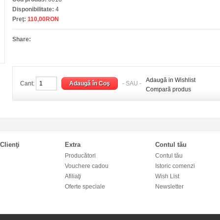
Disponibilitate:
4
Preţ:
110,00RON
Share:
Adaugă in Wishlist
Cant:
- SAU -
Compară produs
Clienţi
Extra
Contul tău
Producători
Contul tău
Vouchere cadou
Istoric comenzi
e
Afiliaţi
Wish List
Oferte speciale
Newsletter