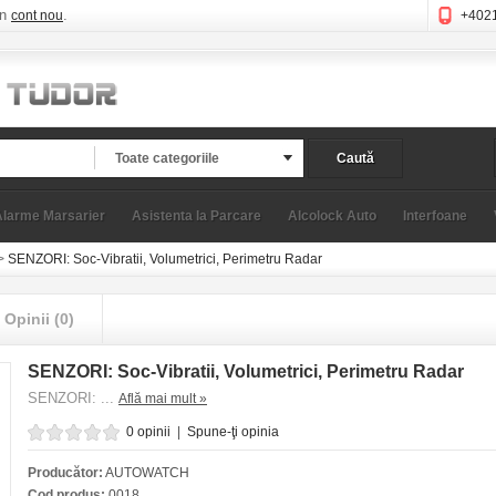
un
.
cont nou
+402
Toate categoriile
Caută
Alarme Marsarier
Asistenta la Parcare
Alcolock Auto
Interfoane
>
SENZORI: Soc-Vibratii, Volumetrici, Perimetru Radar
Opinii (0)
SENZORI: Soc-Vibratii, Volumetrici, Perimetru Radar
SENZORI: ...
Află mai mult »
0 opinii
|
Spune-ţi opinia
Producător:
AUTOWATCH
Cod produs:
0018