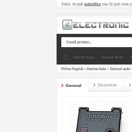
Salut, te poți
sau îți poți crea 
autentifica
Alarme Auto
Alarme Moto
Prima Pagină
>
Alarme Auto
>
Senzori auto
Descriere
General