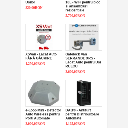
Usilor
10L - WiFi pentru bloc
si ansambluri
820,00RON
rezidentiale
5.700,00RON
XSVan - Lacat Auto
Gatelock Van
FĂRĂ GĂURIRE
SERRANDE XRS -
Lacat Auto pentru Usi
1.250,00RON
RULOU
2.600,00RON
e-Loop Mini - Detector
DAB® - Antifurt
Auto Wireless pentru
pentru Distribuitoare
Porti Automate
Automate
2.000,00RON
1.165,00RON