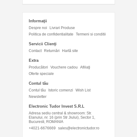
Informaţii
Despre noi
Livrari Produse
Politica de confidentialitate
Termeni si conditii
Servicii Clienţi
Contact
Returnări
Hartă site
Extra
Producători
Vouchere cadou
Afiliaţi
Oferte speciale
Contul tău
Contul tău
Istoric comenzi
Wish List
Newsletter
Electronic Tudor Invest S.R.L
Adresa sediu central & showroom: Str.
Elanului, nr. 16 (prin Str Jiului), Sector 1,
Bucuresti, ROMANIA
+4021-6676669
sales@electronictudor.ro