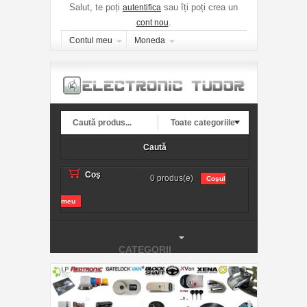
Salut, te poți
sau îți poți crea un
autentifica
.
cont nou
Contul meu
Moneda
Toate categoriile
Caută
Coş
0 produs(e)
Coşul
meu
CATEGORII