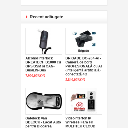
Recent adăugate
Alcohol Interlock
BRIGADE DC-204-AI -
BREATECH B1000 cu
Cameră de bord
GPS/GSM și CAN-
PROFESIONALĂ cu AI
Bus/LIN-Bus
(inteligență artificială)
conectată 4G
7.900,00RON
5.840,00RON
Gatelock Van
Videointerfon IP
BBLOCK - Lacat Auto
Wireless Fara Fir
pentru Blocarea
MULTITEK CLOUD